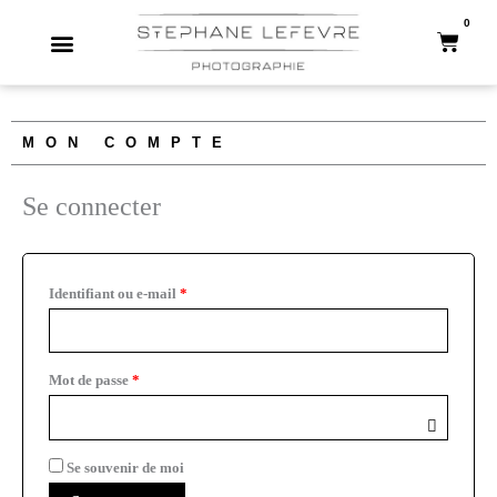
Aller
0
Panie
au
contenu
MON COMPTE
Se connecter
Obligatoire
Obligatoire
Identifiant ou e-mail
*
Mot de passe
*
Se souvenir de moi