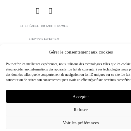
F
I
a
n
c
s
SITE RÉALISÉ PAR TAHITI PROWEB
e
t
b
a
STEPHANE LEFEVRE ©
o
g
Gérer le consentement aux cookies
o
r
k
a
Pour offrir les meilleures expériences, nous utilisons des technologies telles que les cooki
m
et/ou accéder aux informations des appareils. Le fait de consentir à ces technologies nous pe
des données telles que le comportement de navigation ou les ID uniques sur ce site. Le fait
consentir ou de retirer son consentement peut avoir un effet négatif sur certaines caractérist
Accepter
Refuser
Voir les préférences