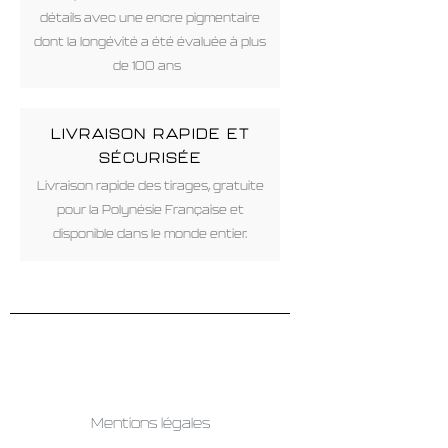
détails avec une encre pigmentaire
dont la longévité a été évaluée à plus
de 100 ans
LIVRAISON RAPIDE ET
SÉCURISÉE
Livraison rapide des tirages, gratuite
pour la Polynésie Française et
disponible dans le monde entier.
Mentions légales