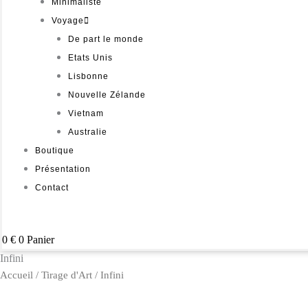
Minimaliste
Voyage
De part le monde
Etats Unis
Lisbonne
Nouvelle Zélande
Vietnam
Australie
Boutique
Présentation
Contact
0
€
0
Panier
Infini
quantité
Accueil
/
Tirage d'Art
/ Infini
de
Infini