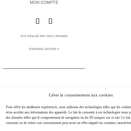
MON COMPTE
F
I
a
n
c
s
SITE RÉALISÉ PAR TAHITI PROWEB
e
t
b
a
STEPHANE LEFEVRE ©
o
g
o
r
k
a
m
Gérer le consentement aux cookies
Pour offrir les meilleures expériences, nous utilisons des technologies telles que les cooki
et/ou accéder aux informations des appareils. Le fait de consentir à ces technologies nous pe
des données telles que le comportement de navigation ou les ID uniques sur ce site. Le fait
consentir ou de retirer son consentement peut avoir un effet négatif sur certaines caractérist