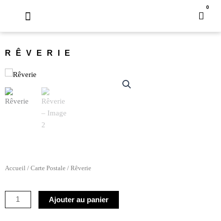
Aller
0
Pani
au
contenu
RÊVERIE
Accueil
/
Carte Postale
/ Rêverie
quantité
Ajouter au panier
de
Rêverie