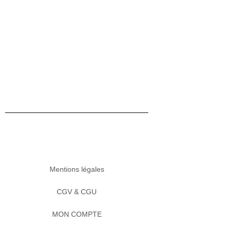
sur
pilotis
Mentions légales
CGV & CGU
MON COMPTE